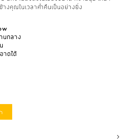
ข้างคุณในเวลาค่ำคืนเป็นอย่างยิ่ง
low
บปานกลาง
าน
อาดได้
้า