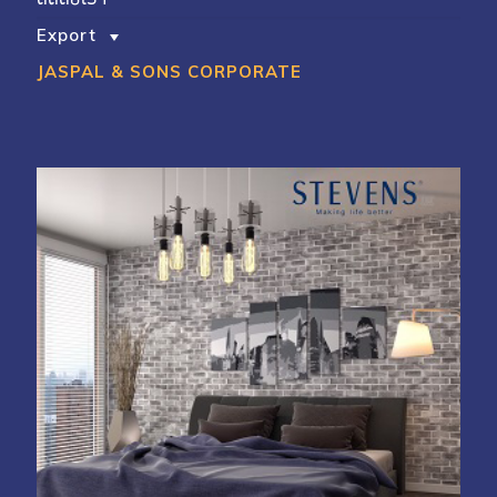
Export
My Account
Shop With Stevens
Cart
Payment
JASPAL & SONS CORPORATE