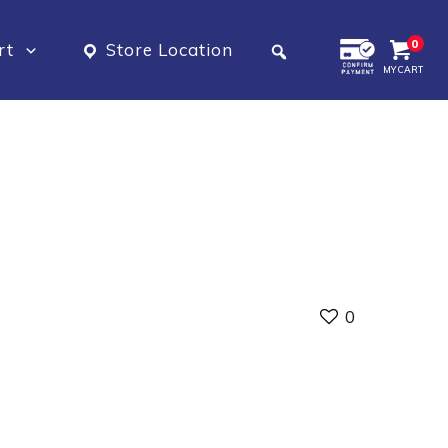
0
rt
Store Location
MY CART
0