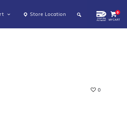
0
rt
Store Location
MY CART
0