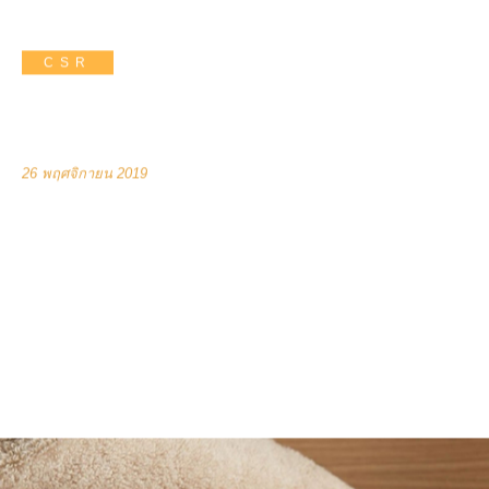
CSR
Life and Home
26 พฤศจิกายน 2019
BACKSAVER and STEVENS Team joins the
celebration of Thai Watsadu Grand Opening at Bang
Plee, 36th branch of on 28th March 2014 "Thai
Watsadu" , "One-Stop-Shopping Construction
Material Suppliers for Thai" ready for sales on Bang
Plee, Samutprakarn. BACKSAVER and STEVENS
offer special discount of 40-60% off