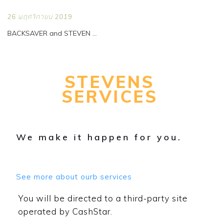
26 พฤศจิกายน 2019
BACKSAVER and STEVEN ...
STEVENS
SERVICES
We make it happen for you.
See more about ourb services
My Account
Shop With Stevens
Cart
Payment
You will be directed to a third-party site
operated by CashStar.