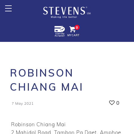
Home
0
MY CART
About Us
Products +
Promotion
ROBINSON
Export +
CHIANG MAI
Store Location
0
7 May 2021
Robinson Chiang Mai
2 Mahidol Road, Tambon Pa Daet, Amphoe