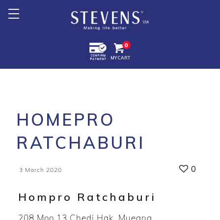
Home
0
MY CART
About Us
Products +
Promotion
HOMEPRO
Export +
RATCHABURI
Store Location
0
3 March 2020
Hompro Ratchaburi
208 Moo 13 Chedi Hak, Mueang