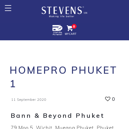
Home
0
MY CART
About Us
Products +
Promotion
HOMEPRO PHUKET
Export +
1
Store Location
0
11 September 2020
Bann & Beyond Phuket
79 Moo 5, Wichit, Mueang Phuket, Phuket