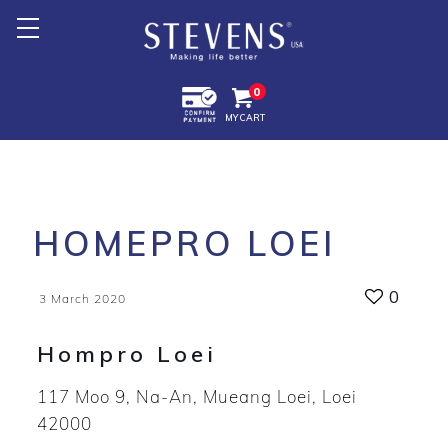
Home
0
MY CART
About Us
Products +
Promotion
HOMEPRO LOEI
Export +
0
3 March 2020
Store Location
Hompro Loei
117 Moo 9, Na-An, Mueang Loei, Loei
42000