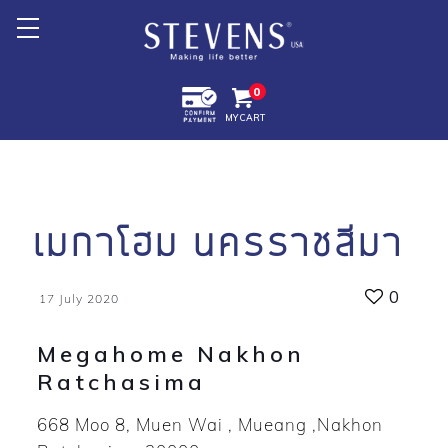
Home
0
MY CART
About Us
Products +
Promotion
เมกาโฮม นครราชสีมา
Export +
0
17 July 2020
Store Location
Megahome Nakhon
Ratchasima
668 Moo 8, Muen Wai , Mueang ,Nakhon