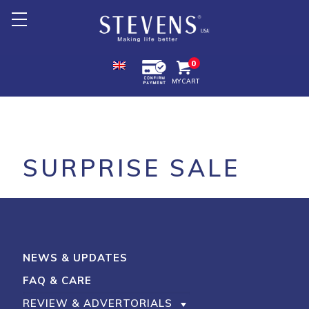
Home
0
MY CART
About Us
Products +
Promotion
SURPRISE SALE
Export +
Store Location
NEWS & UPDATES
FAQ & CARE
REVIEW & ADVERTORIALS