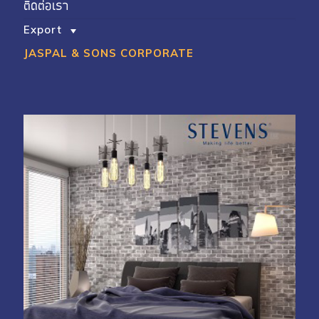
ติดต่อเรา
Export
JASPAL & SONS CORPORATE
My Account
Shop With Stevens
Cart
Payment