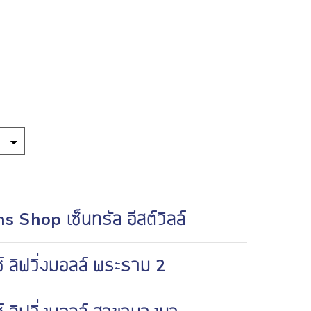
s Shop เซ็นทรัล อีสต์วิลล์
ซ์ ลิฟวิ่งมอลล์ พระราม 2