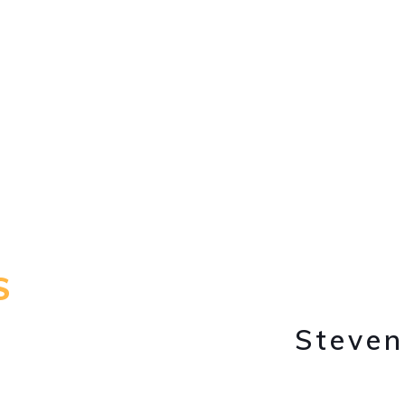
โรบินสั
โรบินสั
โฮมโปร
โฮมโปร
โฮมโป
S
โฮมโป
Steven
โฮมโปร