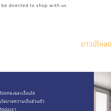
โฮมโปร
 be directed to shop with us.
โฮมโปร
โฮมโปร 
ดาวน์โหล
โฮมโป
โฮมโปร
โฮมโปร
ข้อตกลงและเงื่อนไข
นโยบายความเป็นส่วนตัว
ไทวัสดุ
ติดต่อเรา