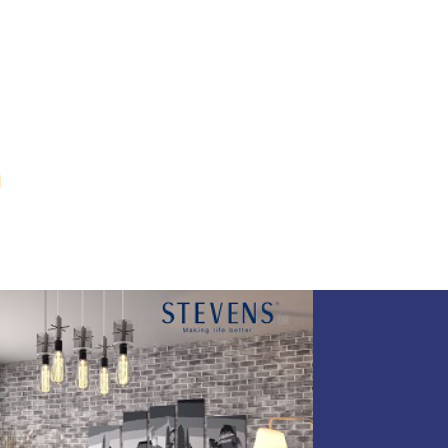
 มิตรทาวน์ สามย่าน
 ลาดพร้าว
เกตเวย์ บางซื่อ เพาเวอร์ไลฟ์
ด
ร เพชรเกษม
 เพลินจิต
 เอกมัย-รามอินทรา
 นวมินทร์