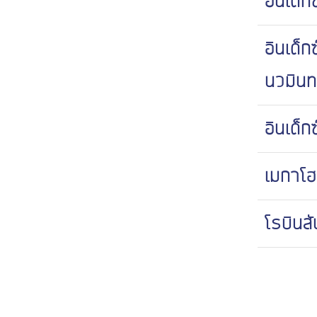
อินเด็ก
อินเด็ก
นวมินท
อินเด็ก
เมกาโฮม
โรบินส
โรบินส