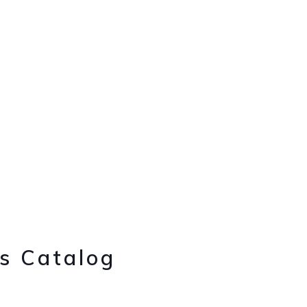
น สุขุมวิท
น ไลฟ์สไตล์ ลาดกระบัง
 กัลปพฤกษ์
 จรัญสนิทวงศ์
ร พระราม 3
ร พระราม9
s Catalog
 พาราไดซ์พาร์ค